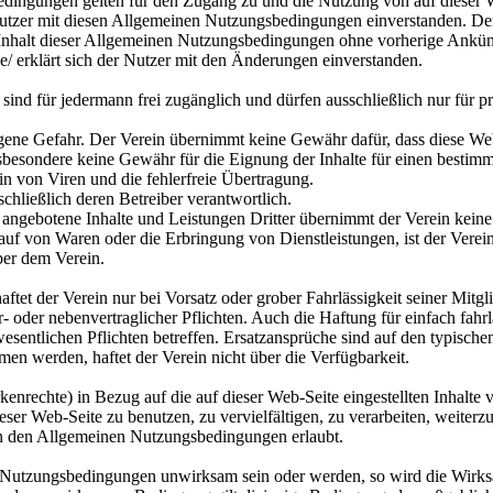
ngungen gelten für den Zugang zu und die Nutzung von auf dieser Web
r Nutzer mit diesen Allgemeinen Nutzungsbedingungen einverstanden. De
den Inhalt dieser Allgemeinen Nutzungsbedingungen ohne vorherige Ankü
e/ erklärt sich der Nutzer mit den Änderungen einverstanden.
 sind für jedermann frei zugänglich und dürfen ausschließlich nur für 
gene Gefahr. Der Verein übernimmt keine Gewähr dafür, dass diese Web-
besondere keine Gewähr für die Eignung der Inhalte für einen bestim
n von Viren und die fehlerfreie Übertragung.
schließlich deren Betreiber verantwortlich.
w. angebotene Inhalte und Leistungen Dritter übernimmt der Verein keine
auf von Waren oder die Erbringung von Dienstleistungen, ist der Verein 
ber dem Verein.
aftet der Verein nur bei Vorsatz oder grober Fahrlässigkeit seiner Mitgl
r- oder nebenvertraglicher Pflichten. Auch die Haftung für einfach fahrl
wesentlichen Pflichten betreffen. Ersatzansprüche sind auf den typisc
en werden, haftet der Verein nicht über die Verfügbarkeit.
nrechte) in Bezug auf die auf dieser Web-Seite eingestellten Inhalte v
eser Web-Seite zu benutzen, zu vervielfältigen, zu verarbeiten, weiterzu
it in den Allgemeinen Nutzungsbedingungen erlaubt.
n Nutzungsbedingungen unwirksam sein oder werden, so wird die Wirk