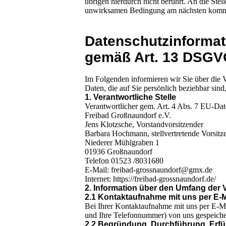
übrigen hierdurch nicht berührt. An die St
unwirksamen Bedingung am nächsten kommt.
Datenschutzinformat
gemäß Art. 13 DSG
Im Folgenden informieren wir Sie über die
Daten, die auf Sie persönlich beziehbar si
1. Verantwortliche Stelle
Verantwortlicher gem. Art. 4 Abs. 7 EU-D
Freibad Großnaundorf e.V.
Jens Klotzsche, Vorstandvorsitzender
Barbara Hochmann, stellvertretende Vorsitz
Niederer Mühlgraben 1
01936 Großnaundorf
Telefon 01523 /8031680
E-Mail: freibad-grossnaundorf@gmx.de
Internet: https://freibad-grossnaundorf.de/
2. Information über den Umfang der
2.1 Kontaktaufnahme mit uns per E-M
Bei Ihrer Kontaktaufnahme mit uns per E-Ma
und Ihre Telefonnummer) von uns gespeiche
2.2 Begründung, Durchführung, Erfü