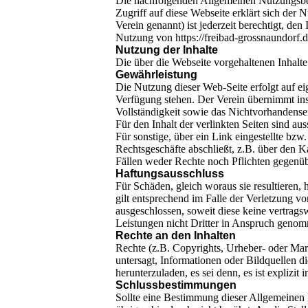
Die nachfolgenden Allgemeinen Nutzungsbedi
Zugriff auf diese Webseite erklärt sich de
Verein genannt) ist jederzeit berechtigt, 
Nutzung von https://freibad-grossnaundorf.d
Nutzung der Inhalte
Die über die Webseite vorgehaltenen Inhalte
Gewährleistung
Die Nutzung dieser Web-Seite erfolgt auf ei
Verfügung stehen. Der Verein übernimmt ins
Vollständigkeit sowie das Nichtvorhandensei
Für den Inhalt der verlinkten Seiten sind aus
Für sonstige, über ein Link eingestellte bz
Rechtsgeschäfte abschließt, z.B. über den K
Fällen weder Rechte noch Pflichten gegenü
Haftungsausschluss
Für Schäden, gleich woraus sie resultieren, h
gilt entsprechend im Falle der Verletzung vo
ausgeschlossen, soweit diese keine vertrags
Leistungen nicht Dritter in Anspruch genomm
Rechte an den Inhalten
Rechte (z.B. Copyrights, Urheber- oder Marke
untersagt, Informationen oder Bildquellen di
herunterzuladen, es sei denn, es ist expliz
Schlussbestimmungen
Sollte eine Bestimmung dieser Allgemeine