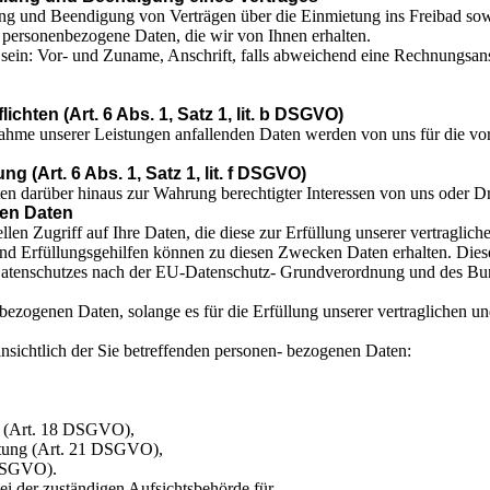
ng und Beendigung von Verträgen über die Einmietung ins Freibad so
 personenbezogene Daten, die wir von Ihnen erhalten.
ein: Vor- und Zuname, Anschrift, falls abweichend eine Rechnungsan
ichten (Art. 6 Abs. 1, Satz 1, lit. b DSGVO)
hme unserer Leistungen anfallenden Daten werden von uns für die v
(Art. 6 Abs. 1, Satz 1, lit. f DSGVO)
ten darüber hinaus zur Wahrung berechtigter Interessen von uns oder Dr
en Daten
ellen Zugriff auf Ihre Daten, die diese zur Erfüllung unserer vertraglic
und Erfüllungsgehilfen können zu diesen Zwecken Daten erhalten. Dies
Datenschutzes nach der EU-Datenschutz- Grundverordnung und des Bund
ezogenen Daten, solange es für die Erfüllung unserer vertraglichen und 
nsichtlich der Sie betreffenden personen- bezogenen Daten:
,
ng (Art. 18 DSGVO),
itung (Art. 21 DSGVO),
 DSGVO).
i der zuständigen Aufsichtsbehörde für