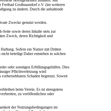
seite bereitgestellten Inhalten. Mit
r Freibad Großnaundorf e.V. (im weiteren
ndigung zu ändern. Durch die anhaltende
private Zwecke genutzt werden.
Seite sowie deren Inhalte stets zur
mten Zweck, deren Richtigkeit und
 Haftung. Sofern ein Nutzer mit Dritten
nicht beteiligt Daher entstehen in solchen
ieder oder sonstigen Erfüllungsgehilfen. Dies
ässiger Pflichtverletzung wird
hen vorhersehbaren Schaden begrenzt. Soweit
erbleiben beim Verein. Es ist strengstens
verbreiten, zu veröffentlichen oder
samkeit der Nutzungsbedingungen im